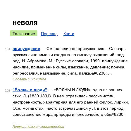
неволя
Толкование
Перевод
Книги
принуждение
— См. насилие по принуждению... Словарь
101
русских синонимов и сходных по смыслу выражений. под.
ред. Н. Абрамова, М.: Русские словари, 1999. принуждение
насилие, применение силы, взыскание, давление; понука,
репрессалия, навязывание, сила, палка,&#8230; …
Словарь синонимов
"Волны и люди"
— «ВОЛНЫ И ЛЮДИ», одно из ранних
102
стих. Л. (1830 1831). В нем отразилась пессимистич.
настроенность, характерная для его ранней филос. лирики.
Осн. мотив стих., часто встречавшийся у Л. в этот период,
сопоставление мира природы и человеческого об&#8230;
…
Лермонтовская энциклопедия