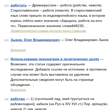
работать
— Древнерусское – робота (рабство, неволя).
103
Старославянское – работа (неволя). В старославянский
язык слово пришло из индоевропейского языка, в котором
корень orbhos имел значение «барщина, работа на кого
то». Первоначальное значение слова&#8230; …
Этимологический словарь русского языка Семенова
Зыков, Олег Владимирович
— Олег Владимирович Зыков
104
…
Википедия
Использование психиатрии в политических целях
—
105
Возможно, эта статья содержит оригинальное
исследование. Добавьте ссылки на источники, в противном
случае она может быть выставлена на удаление.
Дополнительные сведения могут быть на странице
обсуждения …
Википедия
рабство
— 1) (суспільний лад, який ґрунтується на
106
рабоволодінні); кабала (на Русі в XIV XVI ст.) Пор. кріпацтво,
неволя 2) див. неволя …