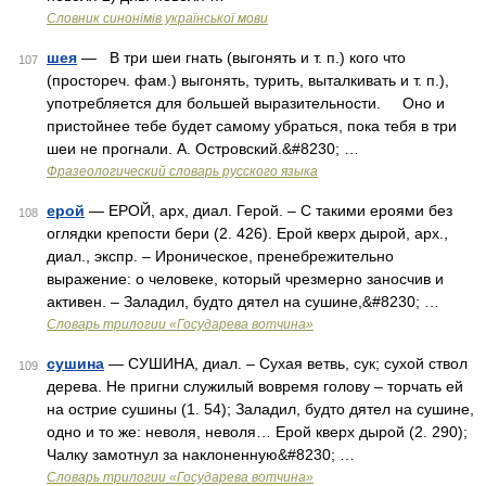
Словник синонімів української мови
шея
— В три шеи гнать (выгонять и т. п.) кого что
107
(простореч. фам.) выгонять, турить, выталкивать и т. п.),
употребляется для большей выразительности. Оно и
пристойнее тебе будет самому убраться, пока тебя в три
шеи не прогнали. А. Островский.&#8230; …
Фразеологический словарь русского языка
ерой
— ЕРОЙ, арх, диал. Герой. – С такими ероями без
108
оглядки крепости бери (2. 426). Ерой кверх дырой, арх.,
диал., экспр. – Ироническое, пренебрежительно
выражение: о человеке, который чрезмерно заносчив и
активен. – Заладил, будто дятел на сушине,&#8230; …
Словарь трилогии «Государева вотчина»
сушина
— СУШИНА, диал. – Сухая ветвь, сук; сухой ствол
109
дерева. Не пригни служилый вовремя голову – торчать ей
на острие сушины (1. 54); Заладил, будто дятел на сушине,
одно и то же: неволя, неволя… Ерой кверх дырой (2. 290);
Чалку замотнул за наклоненную&#8230; …
Словарь трилогии «Государева вотчина»