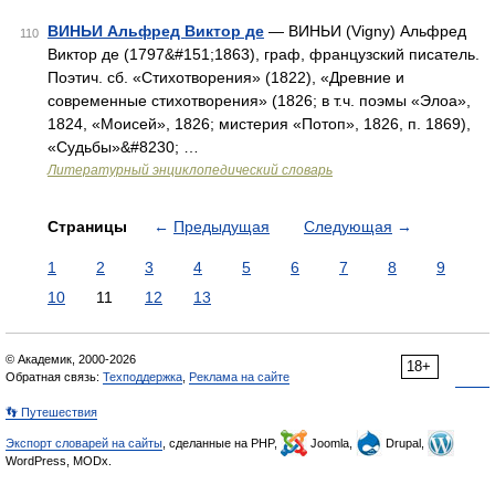
ВИНЬИ Альфред Виктор де
— ВИНЬИ (Vigny) Альфред
110
Виктор де (1797&#151;1863), граф, французский писатель.
Поэтич. сб. «Стихотворения» (1822), «Древние и
современные стихотворения» (1826; в т.ч. поэмы «Элоа»,
1824, «Моисей», 1826; мистерия «Потоп», 1826, п. 1869),
«Судьбы»&#8230; …
Литературный энциклопедический словарь
Страницы
←
Предыдущая
Следующая
→
1
2
3
4
5
6
7
8
9
10
11
12
13
© Академик, 2000-2026
18+
Обратная связь:
Техподдержка
,
Реклама на сайте
👣 Путешествия
Экспорт словарей на сайты
, сделанные на PHP,
Joomla,
Drupal,
WordPress, MODx.